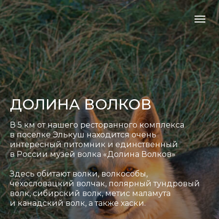
ДОЛИНА ВОЛКОВ
В 5 км от нашего ресторанного комплекса
в поселке Элькуш находится очень
интересный питомник и единственный
в России музей волка «Долина Волков»
Здесь обитают волки, волкособы,
чехословацкий волчак, полярный тундровый
волк, сибирский волк, метис маламута
и канадский волк, а также хаски.